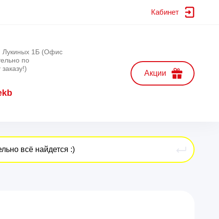
Кабинет
л. Лукиных 1Б (Офис
тельно по
заказу!)
Акции
ekb