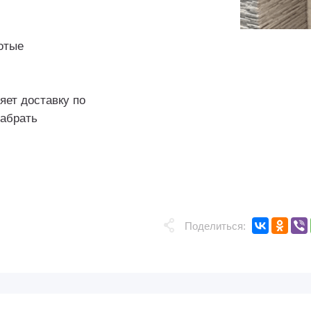
отые
ет доставку по
забрать
Поделиться: