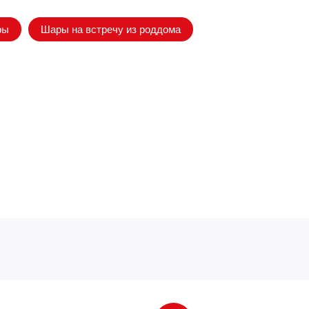
ры
Шары на встречу из роддома