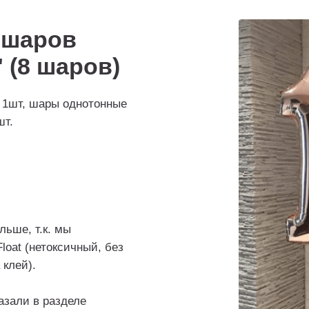
 шаров
 (8 шаров)
- 1шт, шары однотонные
шт.
ьше, т.к. мы
oat (нетоксичный, без
 клей).
азали в разделе