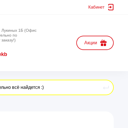
Кабинет
л. Лукиных 1Б (Офис
тельно по
заказу!)
Акции
ekb