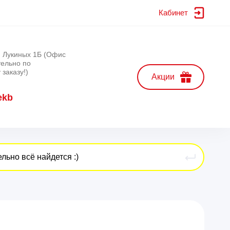
Кабинет
л. Лукиных 1Б (Офис
тельно по
заказу!)
Акции
ekb